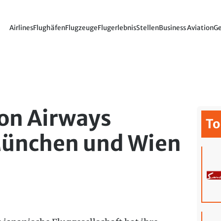
Airlines
Flughäfen
Flugzeuge
Flugerlebnis
Stellen
Business Aviation
Ge
on Airways
To
 München und Wien