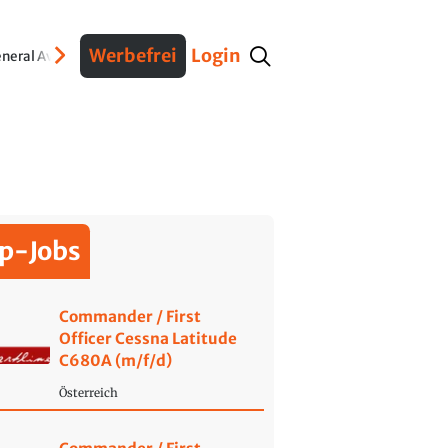
Werbefrei
Login
neral Aviation
Verteidigung
Interviews
Fracht
Geschichte
Sicherheit
Ko
p-Jobs
Commander / First
Officer Cessna Latitude
C680A (m/f/d)
Österreich