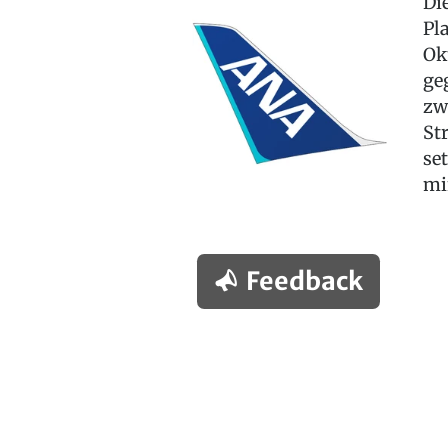
Di
Pl
Ok
ge
zw
St
se
mi
Feedback