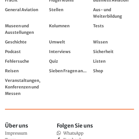
Fracht
Flugerlebnis
Business Aviation
General Aviation
Stellen
Aus- und
Weiterbildung
Museen und
Kolumnen
Tests
Ausstellungen
Geschichte
Umwelt
Wissen
Podcast
Interviews
Sicherheit
Fehlersuche
Quiz
Listen
Reisen
Sieben Fragen an...
Shop
Veranstaltungen,
Konferenzen und
Messen
Über uns
Folgen Sie uns
Impressum
WhatsApp