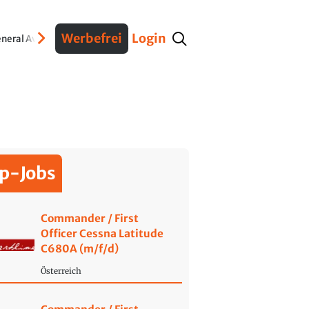
Werbefrei
Login
neral Aviation
Verteidigung
Interviews
Fracht
Geschichte
Sicherheit
Ko
p-Jobs
Commander / First
Officer Cessna Latitude
C680A (m/f/d)
Österreich