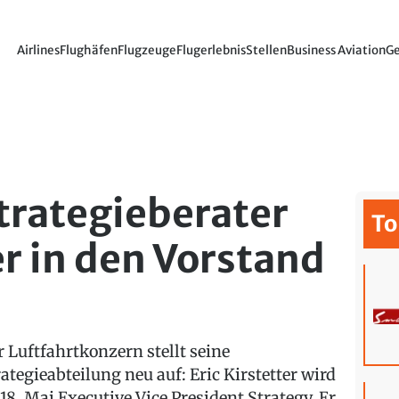
Airlines
Flughäfen
Flugzeuge
Flugerlebnis
Stellen
Business Aviation
Ge
Strategieberater
To
er in den Vorstand
r Luftfahrtkonzern stellt seine
rategieabteilung neu auf: Eric Kirstetter wird
 18. Mai Executive Vice President Strategy. Er