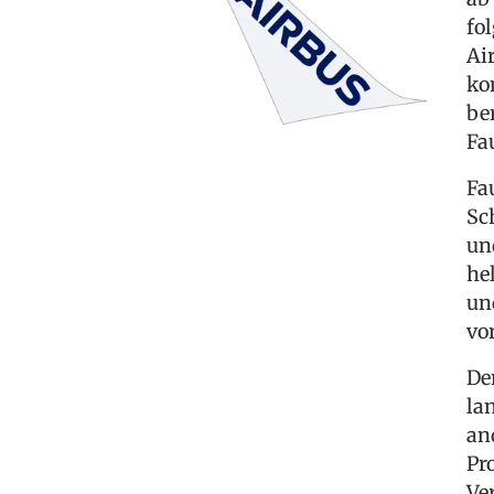
fo
Ai
ko
be
Fa
Fa
Sc
un
he
un
vo
De
la
an
Pr
Ve