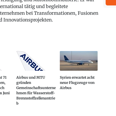
ternational tätig und begleitete
ternehmen bei Transformationen, Fusionen
d Innovationsprojekten.
t 71
Airbus und MTU
Syrien erwartet acht
en,
gründen
neue Flugzeuge von
uch
Gemeinschaftsunterne
Airbus
m Juni
hmen für Wasserstoff-
Brennstoffzellenantrie
b