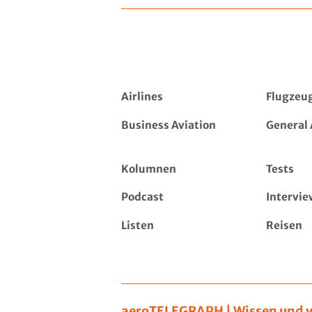
Airlines
Flugzeu
Business Aviation
General 
Kolumnen
Tests
Podcast
Intervie
Listen
Reisen
aeroTELEGRAPH | Wissen und v