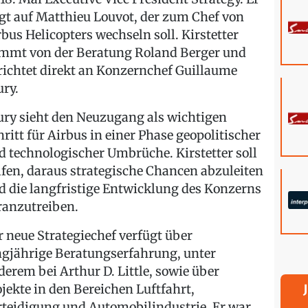
lgt auf Matthieu Louvot, der zum Chef von
rbus Helicopters wechseln soll. Kirstetter
mmt von der Beratung Roland Berger und
richtet direkt an Konzernchef Guillaume
ury.
ury sieht den Neuzugang als wichtigen
hritt für Airbus in einer Phase geopolitischer
d technologischer Umbrüche. Kirstetter soll
lfen, daraus strategische Chancen abzuleiten
d die langfristige Entwicklung des Konzerns
ranzutreiben.
r neue Strategiechef verfügt über
ngjährige Beratungserfahrung, unter
derem bei Arthur D. Little, sowie über
ojekte in den Bereichen Luftfahrt,
rteidigung und Automobilindustrie. Er war