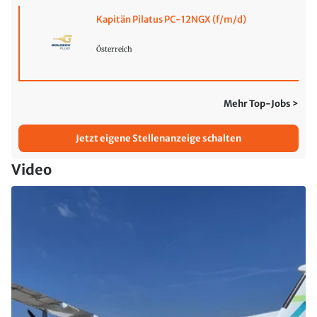
Kapitän Pilatus PC-12NGX (f/m/d)
Österreich
Mehr Top-Jobs >
Jetzt eigene Stellenanzeige schalten
Video