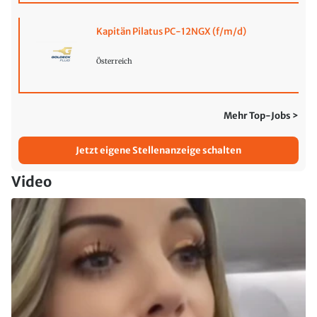
Kapitän Pilatus PC-12NGX (f/m/d)
Österreich
Mehr Top-Jobs >
Jetzt eigene Stellenanzeige schalten
Video