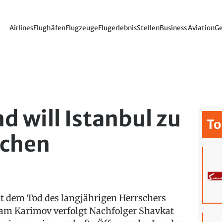
Airlines
Flughäfen
Flugzeuge
Flugerlebnis
Stellen
Business Aviation
Ge
d will Istanbul zu
To
achen
it dem Tod des langjährigen Herrschers
lam Karimov verfolgt Nachfolger Shavkat