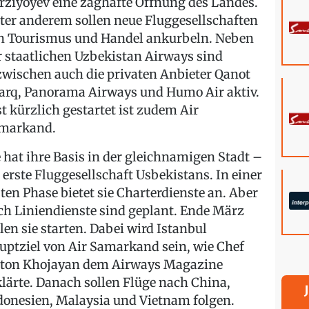
rziyoyev eine zaghafte Öffnung des Landes.
ter anderem sollen neue Fluggesellschaften
n Tourismus und Handel ankurbeln. Neben
r staatlichen Uzbekistan Airways sind
zwischen auch die privaten Anbieter Qanot
arq, Panorama Airways und Humo Air aktiv.
st kürzlich gestartet ist zudem Air
markand.
e hat ihre Basis in der gleichnamigen Stadt –
s erste Fluggesellschaft Usbekistans. In einer
sten Phase bietet sie Charterdienste an. Aber
ch Liniendienste sind geplant. Ende März
llen sie starten. Dabei wird Istanbul
uptziel von Air Samarkand sein, wie Chef
ton Khojayan dem Airways Magazine
klärte. Danach sollen Flüge nach China,
donesien, Malaysia und Vietnam folgen.