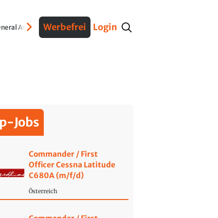
Werbefrei
Login
neral Aviation
Verteidigung
Interviews
Fracht
Geschichte
Sicherheit
Ko
p-Jobs
Commander / First
Officer Cessna Latitude
C680A (m/f/d)
Österreich