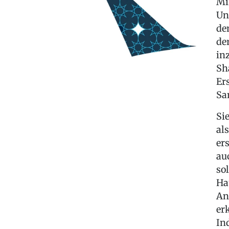
Mi
Un
de
de
in
Sh
Er
Sa
Si
al
er
au
so
Ha
An
er
In