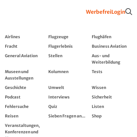
Werbefrei
Login
Airlines
Flugzeuge
Flughäfen
Fracht
Flugerlebnis
Business Aviation
General Aviation
Stellen
Aus- und
Weiterbildung
Museen und
Kolumnen
Tests
Ausstellungen
Geschichte
Umwelt
Wissen
Podcast
Interviews
Sicherheit
Fehlersuche
Quiz
Listen
Reisen
Sieben Fragen an...
Shop
Veranstaltungen,
Konferenzen und