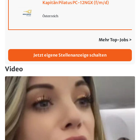
Kapitän Pilatus PC-12NGX (f/m/d)
Österreich
Mehr Top-Jobs >
Jetzt eigene Stellenanzeige schalten
Video