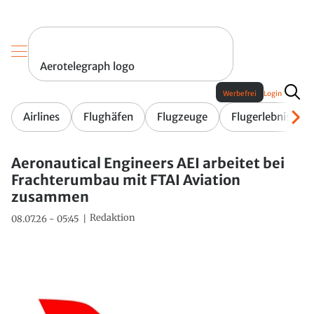
Aerotelegraph logo
Werbefrei
Login
Airlines
Flughäfen
Flugzeuge
Flugerlebnis
Aeronautical Engineers AEI arbeitet bei
Frachterumbau mit FTAI Aviation
zusammen
Redaktion
08.07.26 - 05:45