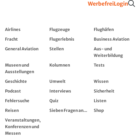
Werbefrei
Login
Airlines
Flugzeuge
Flughäfen
Fracht
Flugerlebnis
Business Aviation
General Aviation
Stellen
Aus- und
Weiterbildung
Museen und
Kolumnen
Tests
Ausstellungen
Geschichte
Umwelt
Wissen
Podcast
Interviews
Sicherheit
Fehlersuche
Quiz
Listen
Reisen
Sieben Fragen an...
Shop
Veranstaltungen,
Konferenzen und
Messen