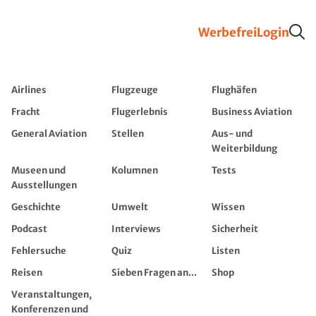
Werbefrei
Login
Airlines
Flugzeuge
Flughäfen
Fracht
Flugerlebnis
Business Aviation
General Aviation
Stellen
Aus- und
Weiterbildung
Museen und
Kolumnen
Tests
Ausstellungen
Geschichte
Umwelt
Wissen
Podcast
Interviews
Sicherheit
Fehlersuche
Quiz
Listen
Reisen
Sieben Fragen an...
Shop
Veranstaltungen,
Konferenzen und