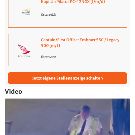
Kapitän Pilatus PC-12NGX (f/m/d)
Österreich
Captain/First Officer Embraer 550 / Legacy
500 (m/f)
Österreich
Jetzt eigene Stellenanzeige schalten
Video