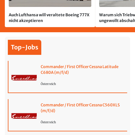
Auch Lufthansa will veraltete Boeing 777X
Warum sich Triebw
nicht akzeptieren
ungewollt abschal
passiert
Top-Jobs
Commander / First Officer Cessna Latitude
C680A (m/f/d)
Österreich
Commander / First Officer Cessna C560XLS
(m/f/d)
Österreich