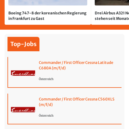
Boeing 747-8 der koreanischen Regierung
Drei Airbus A321 
in Frankfurt zu Gast
stehen seit Monate
jetzt wurde einer 
Top-Jobs
Commander / First Officer Cessna Latitude
C680A (m/f/d)
Österreich
Commander / First Officer Cessna C560XLS
(m/f/d)
Österreich