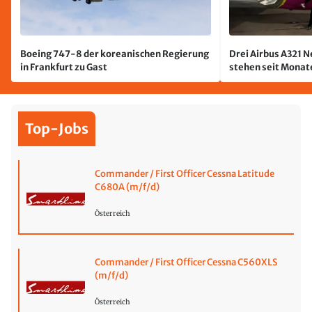
Boeing 747-8 der koreanischen Regierung
Drei Airbus A321 
in Frankfurt zu Gast
stehen seit Monate
jetzt wurde einer 
Top-Jobs
Commander / First Officer Cessna Latitude
C680A (m/f/d)
Österreich
Commander / First Officer Cessna C560XLS
(m/f/d)
Österreich