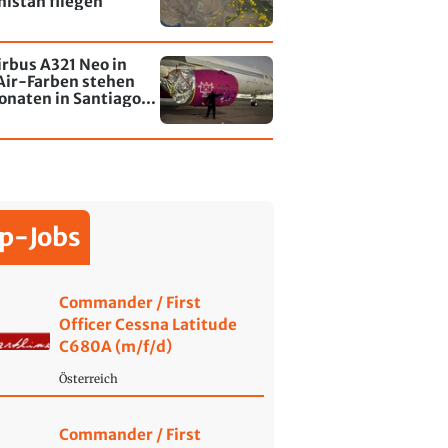
istan fliegen
irbus A321 Neo in
Air-Farben stehen
onaten in Santiago
le - jetzt wurde einer
affiti besprayt
p-Jobs
Commander / First
Officer Cessna Latitude
C680A (m/f/d)
Österreich
Commander / First