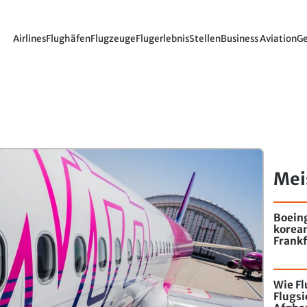
Airlines
Flughäfen
Flugzeuge
Flugerlebnis
Stellen
Business Aviation
Ge
Mei
Boein
korea
Frankf
Wie F
Flugs