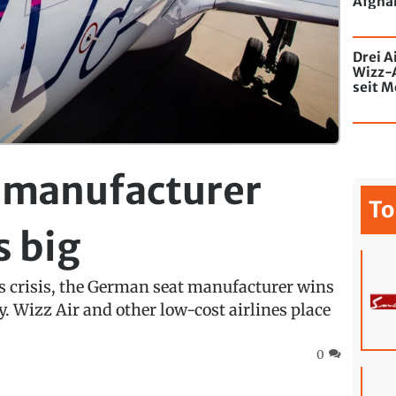
Afghan
Drei A
Wizz-
seit M
de Chi
mit Gr
 manufacturer
To
s big
s crisis, the German seat manufacturer wins
ry. Wizz Air and other low-cost airlines place
0