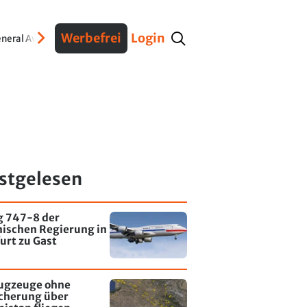
Werbefrei
Login
neral Aviation
Verteidigung
Interviews
Fracht
Geschichte
Sicherheit
Ko
stgelesen
g 747-8 der
nischen Regierung in
urt zu Gast
lugzeuge ohne
icherung über