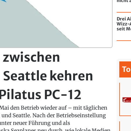
nicht 
Drei A
Wizz-
seit M
de Chi
mit Gr
e zwischen
To
 Seattle kehren
 Pilatus PC-12
Mai den Betrieb wieder auf – mit täglichen
 und Seattle. Nach der Betriebseinstellung
e unter neuer Führung und als
ka Seaplanes neu durch, wie lokale Medien