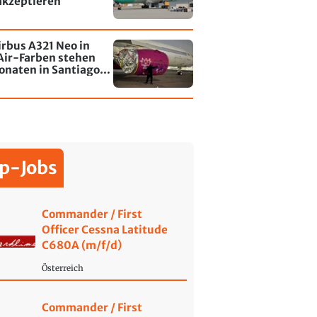
akzeptieren
irbus A321 Neo in
Air-Farben stehen
onaten in Santiago
le - jetzt wurde einer
affiti besprayt
p-Jobs
Commander / First
Officer Cessna Latitude
C680A (m/f/d)
Österreich
Commander / First