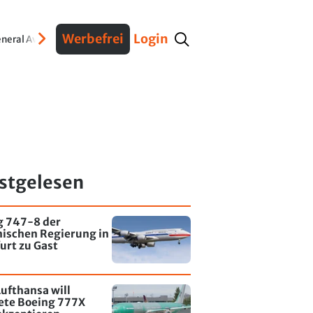
Werbefrei
Login
neral Aviation
Verteidigung
Interviews
Fracht
Geschichte
Sicherheit
Ko
stgelesen
g 747-8 der
nischen Regierung in
urt zu Gast
ufthansa will
tete Boeing 777X