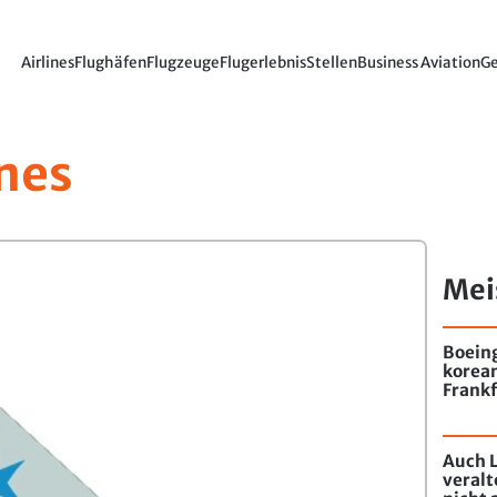
Airlines
Flughäfen
Flugzeuge
Flugerlebnis
Stellen
Business Aviation
Ge
ines
Mei
Boein
korea
Frankf
Auch L
veral