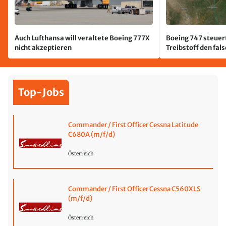
Auch Lufthansa will veraltete Boeing 777X
Boeing 747 steuert
nicht akzeptieren
Treibstoff den fal
Top-Jobs
Commander / First Officer Cessna Latitude
C680A (m/f/d)
Österreich
Commander / First Officer Cessna C560XLS
(m/f/d)
Österreich