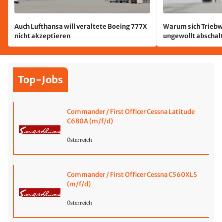
Auch Lufthansa will veraltete Boeing 777X
Warum sich Triebw
nicht akzeptieren
ungewollt abschal
passiert
Top-Jobs
Commander / First Officer Cessna Latitude
C680A (m/f/d)
Österreich
Commander / First Officer Cessna C560XLS
(m/f/d)
Österreich