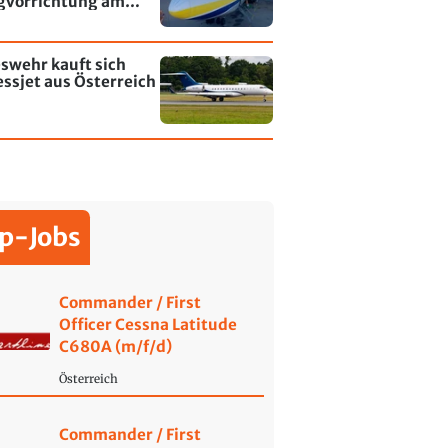
gvorrichtung am
fen Leipzig/Halle
swehr kauft sich
ssjet aus Österreich
p-Jobs
Commander / First
Officer Cessna Latitude
C680A (m/f/d)
Österreich
Commander / First