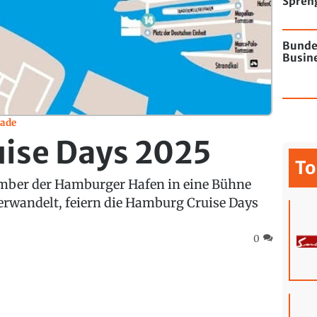
Spren
Flugha
Bunde
Busine
rade
ise Days 2025
To
ember der Hamburger Hafen in eine Bühne
erwandelt, feiern die Hamburg Cruise Days
0