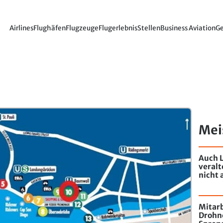
Airlines
Flughäfen
Flugzeuge
Flugerlebnis
Stellen
Business Aviation
Ge
Mei
Auch L
veral
nicht 
Mitarb
Drohn