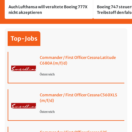
Auch Lufthansa will veraltete Boeing 777X
Boeing 747 steuert
nicht akzeptieren
Treibstoff den fal
Top-Jobs
Commander / First Officer Cessna Latitude
C680A (m/f/d)
Österreich
Commander / First Officer Cessna C560XLS
(m/f/d)
Österreich