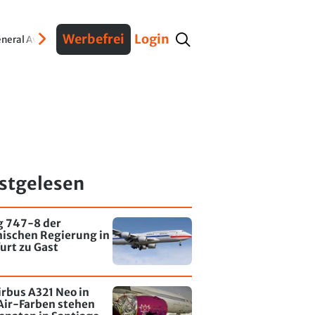
Werbefrei
Login
neral Aviation
Verteidigung
Interviews
Fracht
Geschichte
Sicherheit
Ko
stgelesen
g 747-8 der
nischen Regierung in
urt zu Gast
irbus A321 Neo in
Air-Farben stehen