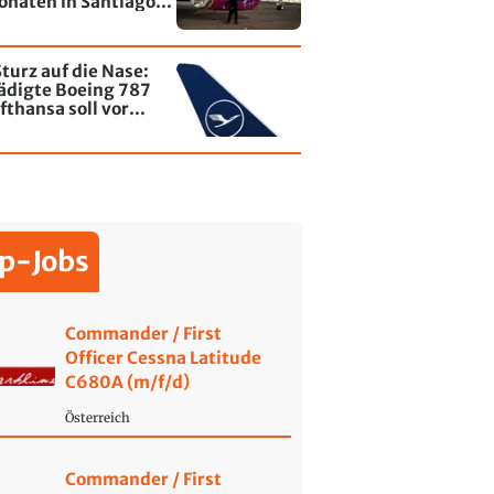
onaten in Santiago
le - jetzt wurde einer
affiti besprayt
turz auf die Nase:
ädigte Boeing 787
fthansa soll vor
ende wieder fliegen
p-Jobs
Commander / First
Officer Cessna Latitude
C680A (m/f/d)
Österreich
Commander / First