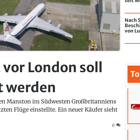
seit M
de Chi
mit Gr
Nach S
Besch
von Lu
Jahres
 vor London soll
To
t werden
fen Manston im Südwesten Großbritanniens
ten Flüge einstellte. Ein neuer Käufer sieht
0