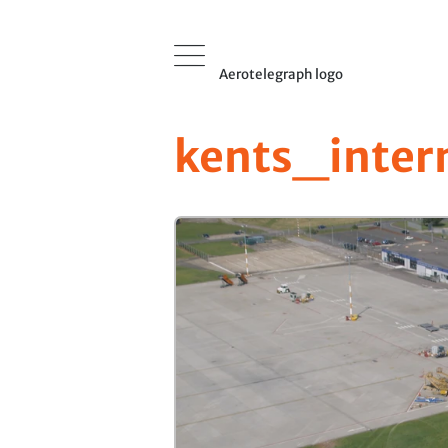
Aerotelegraph logo
kents_inter