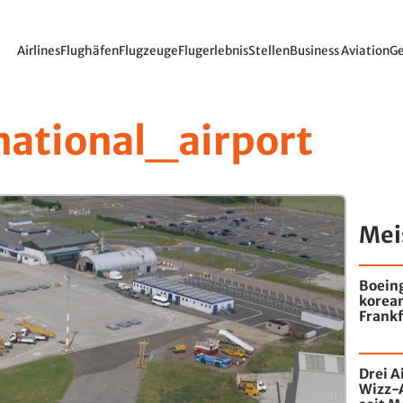
Airlines
Flughäfen
Flugzeuge
Flugerlebnis
Stellen
Business Aviation
Ge
national_airport
Mei
Boein
korea
Frankf
Drei A
Wizz-