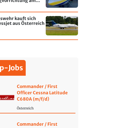
gvorrichtung am
fen Leipzig/Halle
swehr kauft sich
ssjet aus Österreich
p-Jobs
Commander / First
Officer Cessna Latitude
C680A (m/f/d)
Österreich
Commander / First