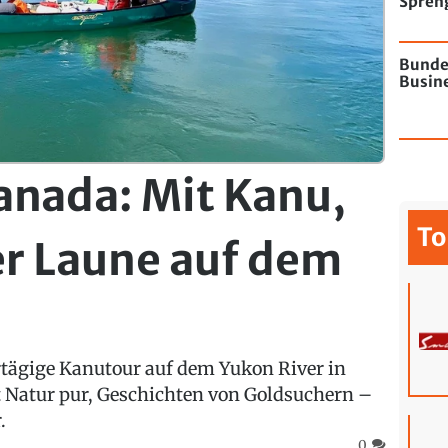
Spren
Flugha
Bunde
Busine
anada: Mit Kanu,
To
er Laune auf dem
hrtägige Kanutour auf dem Yukon River in
 Natur pur, Geschichten von Goldsuchern –
.
0