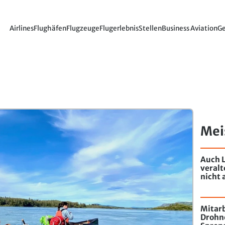
Airlines
Flughäfen
Flugzeuge
Flugerlebnis
Stellen
Business Aviation
Ge
Mei
Auch L
veral
nicht 
Mitarb
Drohn