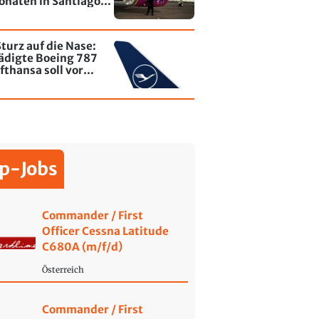
onaten in Santiago
le - jetzt wurde einer
affiti besprayt
turz auf die Nase:
ädigte Boeing 787
fthansa soll vor
ende wieder fliegen
p-Jobs
Commander / First
Officer Cessna Latitude
C680A (m/f/d)
Österreich
Commander / First