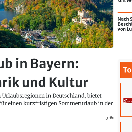
seit M
de Chi
mit Gr
Nach S
Besch
von Lu
Jahres
b in Bayern:
To
arik und Kultur
en Urlaubsregionen in Deutschland, bietet
 für einen kurzfristigen Sommerurlaub in der
0