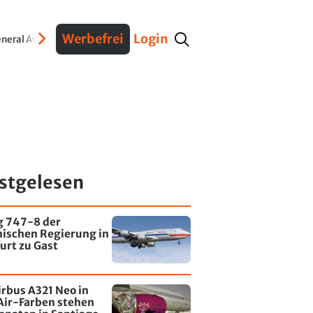
Werbefrei
Login
neral Aviation
Verteidigung
Interviews
Fracht
Geschichte
Sicherheit
Ko
stgelesen
g 747-8 der
nischen Regierung in
urt zu Gast
irbus A321 Neo in
Air-Farben stehen