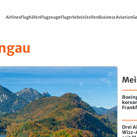
Airlines
Flughäfen
Flugzeuge
Flugerlebnis
Stellen
Business Aviation
Ge
ngau
Mei
Boein
korea
Frankf
Drei A
Wizz-