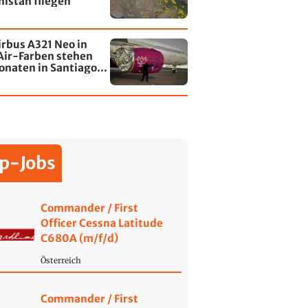
istan fliegen
irbus A321 Neo in
Air-Farben stehen
onaten in Santiago
le - jetzt wurde einer
affiti besprayt
p-Jobs
Commander / First
Officer Cessna Latitude
C680A (m/f/d)
Österreich
Commander / First