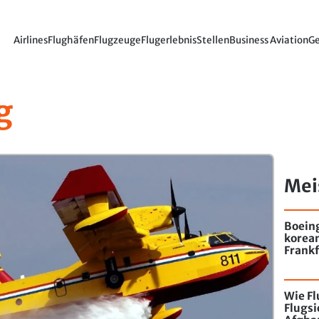
Airlines
Flughäfen
Flugzeuge
Flugerlebnis
Stellen
Business Aviation
Ge
g
Mei
Boein
korea
Frankf
Wie F
Flugs