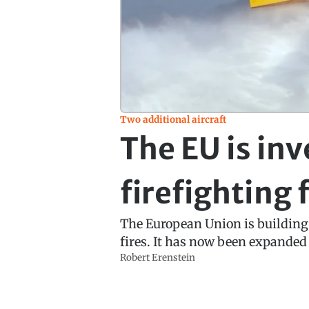
Two additional aircraft
The EU is inv
firefighting 
The European Union is building u
fires. It has now been expanded 
Robert Erenstein