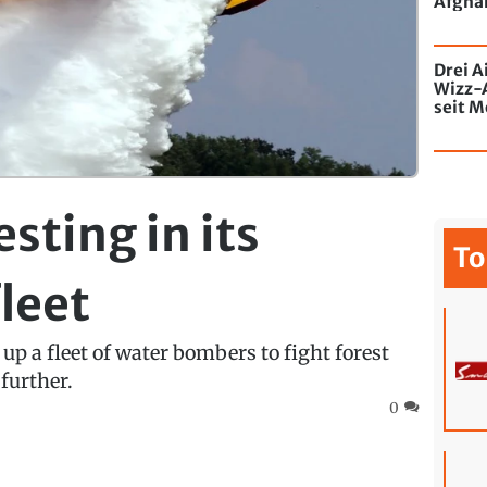
Afghan
Drei A
Wizz-
seit M
de Chi
mit Gr
esting in its
To
fleet
p a fleet of water bombers to fight forest
further.
0