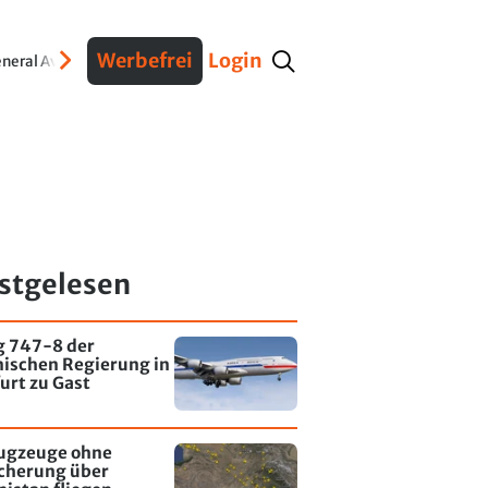
Werbefrei
Login
neral Aviation
Verteidigung
Interviews
Fracht
Geschichte
Sicherheit
Ko
stgelesen
g 747-8 der
nischen Regierung in
urt zu Gast
lugzeuge ohne
icherung über