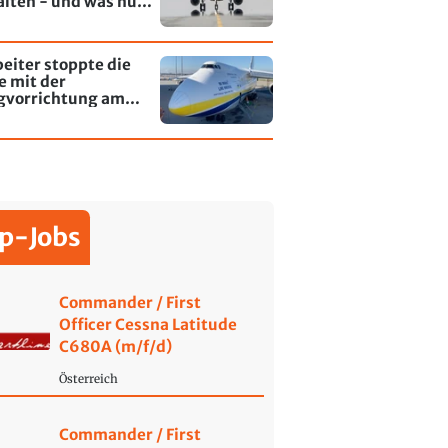
alten - und was nun
rt
eiter stoppte die
e mit der
gvorrichtung am
fen Leipzig/Halle
p-Jobs
Commander / First
Officer Cessna Latitude
C680A (m/f/d)
Österreich
Commander / First