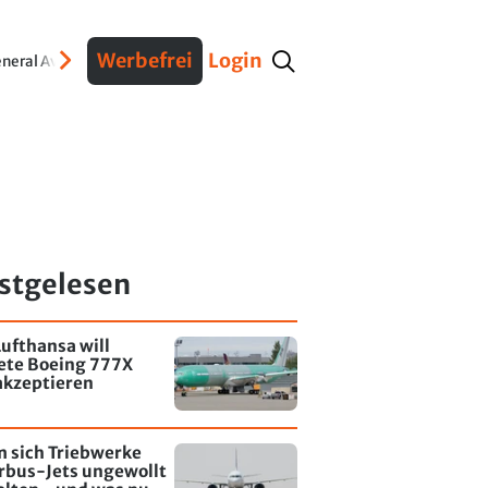
Werbefrei
Login
neral Aviation
Verteidigung
Interviews
Fracht
Geschichte
Sicherheit
Ko
stgelesen
ufthansa will
tete Boeing 777X
akzeptieren
 sich Triebwerke
rbus-Jets ungewollt