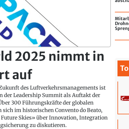
absch
passie
Mitarb
Drohn
Spren
Flugha
ld 2025 nimmt in
To
rt auf
e Zukunft des Luftverkehrsmanagements ist
n der Leadership Summit als Auftakt der
 Über 300 Führungskräfte der globalen
 sich im historischen Convento do Beato,
Future Skies»
über Innovation, Integration
gsicherung zu diskutieren.