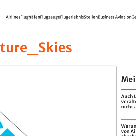
Airlines
Flughäfen
Flugzeuge
Flugerlebnis
Stellen
Business Aviation
Ge
ture_Skies
Mei
Auch L
veral
nicht 
Warum
von Ai