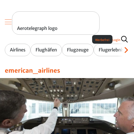
Aerotelegraph logo
Werbefrei
Login
Airlines
Flughäfen
Flugzeuge
Flugerlebnis
emerican_airlines