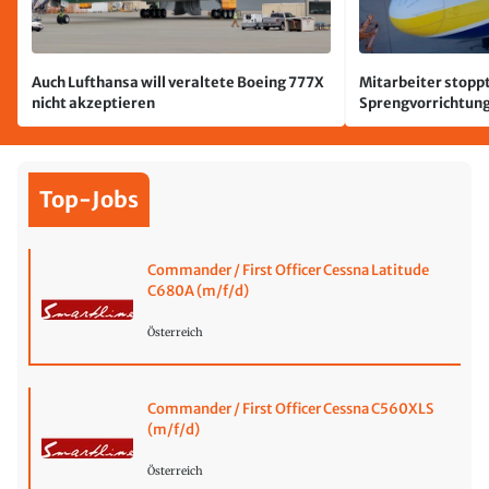
Auch Lufthansa will veraltete Boeing 777X
Mitarbeiter stoppt
nicht akzeptieren
Sprengvorrichtung
Leipzig/Halle
Top-Jobs
Commander / First Officer Cessna Latitude
C680A (m/f/d)
Österreich
Commander / First Officer Cessna C560XLS
(m/f/d)
Österreich