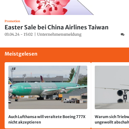
Promotion
Easter Sale bei China Airlines Taiwan
03.04.24 - 15:02
Unternehmensmeldung
Meistgelesen
Auch Lufthansa will veraltete Boeing 777X
Warum sich Triebw
nicht akzeptieren
ungewollt abschal
passiert