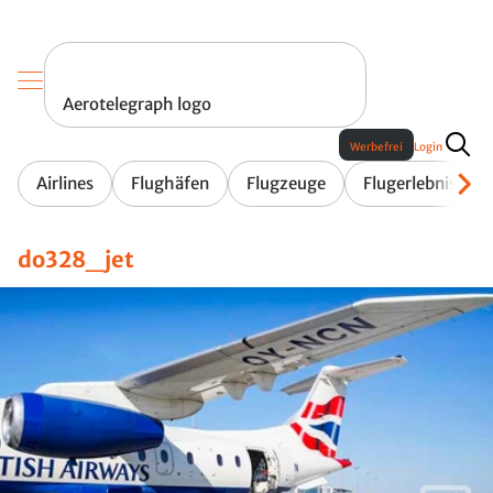
Aerotelegraph logo
Werbefrei
Login
Airlines
Flughäfen
Flugzeuge
Flugerlebnis
do328_jet