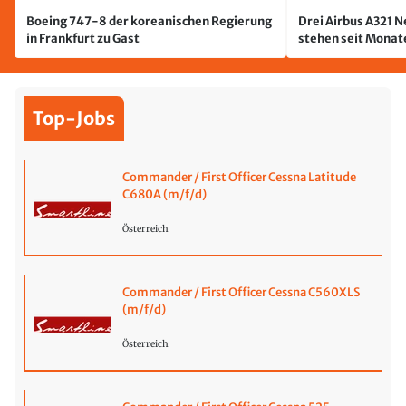
Boeing 747-8 der koreanischen Regierung
Drei Airbus A321 
in Frankfurt zu Gast
stehen seit Monate
jetzt wurde einer 
Top-Jobs
Commander / First Officer Cessna Latitude
C680A (m/f/d)
Österreich
Commander / First Officer Cessna C560XLS
(m/f/d)
Österreich