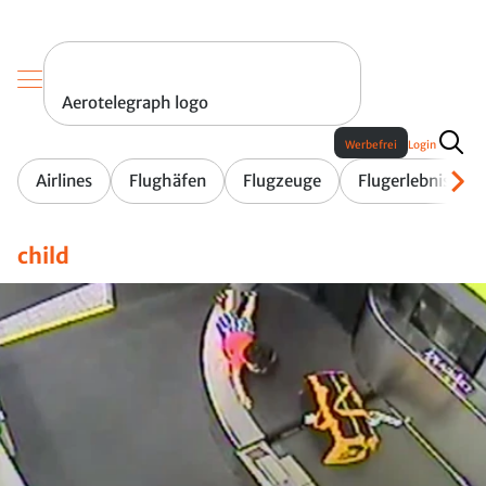
Aerotelegraph logo
Werbefrei
Login
Airlines
Flughäfen
Flugzeuge
Flugerlebnis
child