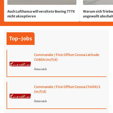
Auch Lufthansa will veraltete Boeing 777X
Warum sich Triebw
nicht akzeptieren
ungewollt abschal
passiert
Top-Jobs
Commander / First Officer Cessna Latitude
C680A (m/f/d)
Österreich
Commander / First Officer Cessna C560XLS
(m/f/d)
Österreich