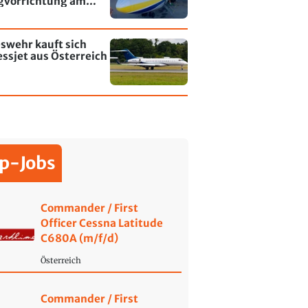
gvorrichtung am
fen Leipzig/Halle
swehr kauft sich
ssjet aus Österreich
p-Jobs
Commander / First
Officer Cessna Latitude
C680A (m/f/d)
Österreich
Commander / First