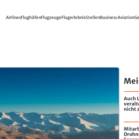
Airlines
Flughäfen
Flugzeuge
Flugerlebnis
Stellen
Business Aviation
Ge
Mei
Auch L
veral
nicht 
Mitarb
Drohn