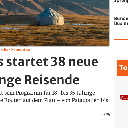
Spren
Flugha
Bunde
Busine
Media-Generation
 startet 38 neue
To
unge Reisende
rt sein Programm für 18- bis 35-Jährige
ue Routen auf dem Plan – von Patagonien bis
0