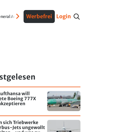
Werbefrei
Login
neral Aviation
Verteidigung
Interviews
Fracht
Geschichte
Sicherheit
Ko
stgelesen
ufthansa will
tete Boeing 777X
akzeptieren
 sich Triebwerke
rbus-Jets ungewollt