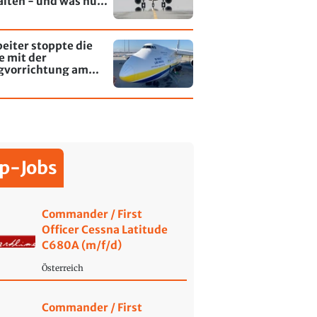
alten - und was nun
rt
eiter stoppte die
e mit der
gvorrichtung am
fen Leipzig/Halle
p-Jobs
Commander / First
Officer Cessna Latitude
C680A (m/f/d)
Österreich
Commander / First