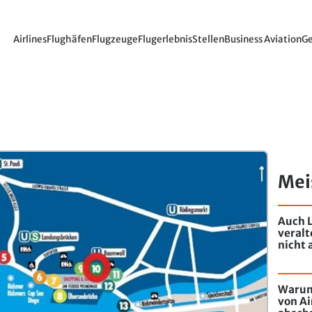
Airlines
Flughäfen
Flugzeuge
Flugerlebnis
Stellen
Business Aviation
Ge
Mei
Auch L
veral
nicht 
Warum
von Ai