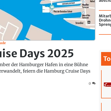
absch
passie
Mitarb
Drohn
Spren
Flugha
rade
ise Days 2025
To
ember der Hamburger Hafen in eine Bühne
erwandelt, feiern die Hamburg Cruise Days
0