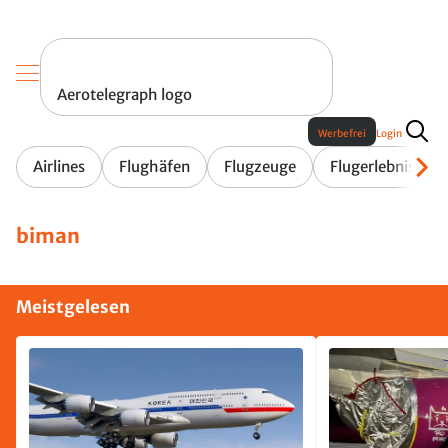
Aerotelegraph logo
Werbefrei
Login
Airlines
Flughäfen
Flugzeuge
Flugerlebnis
biman
Meistgelesen