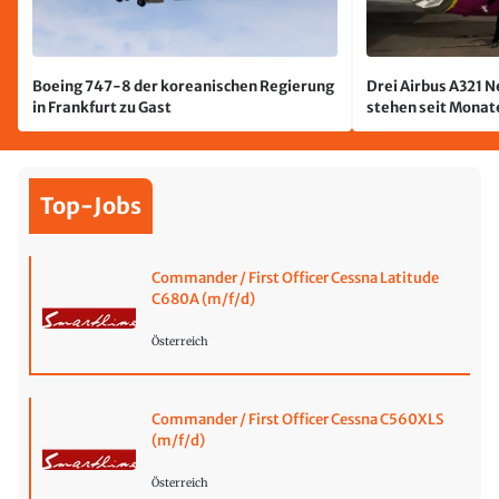
Boeing 747-8 der koreanischen Regierung
Drei Airbus A321 
in Frankfurt zu Gast
stehen seit Monate
jetzt wurde einer 
Top-Jobs
Commander / First Officer Cessna Latitude
C680A (m/f/d)
Österreich
Commander / First Officer Cessna C560XLS
(m/f/d)
Österreich