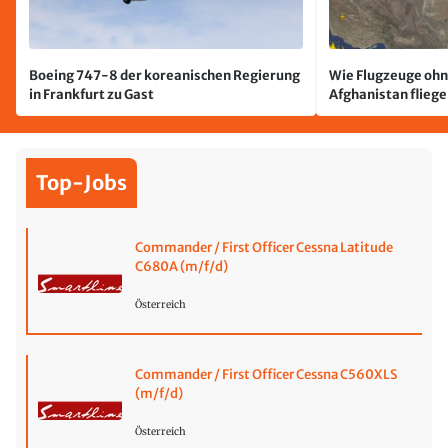
Boeing 747-8 der koreanischen Regierung
Wie Flugzeuge ohn
in Frankfurt zu Gast
Afghanistan flieg
Top-Jobs
Commander / First Officer Cessna Latitude
C680A (m/f/d)
Österreich
Commander / First Officer Cessna C560XLS
(m/f/d)
Österreich