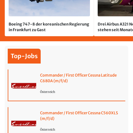
Boeing 747-8 der koreanischen Regierung
Drei Airbus A321 
in Frankfurt zu Gast
stehen seit Monate
jetzt wurde einer 
Top-Jobs
Commander / First Officer Cessna Latitude
C680A (m/f/d)
Österreich
Commander / First Officer Cessna C560XLS
(m/f/d)
Österreich