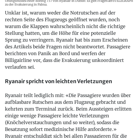
Übungsmodell einer Boeing 737 von Ryanair in Dublin: Es gibt Fragen
aeroTELEGRAPH
zu der Evakuierung in Palma.
Unklar ist, warum weder die Notrutschen auf der
rechten Seite des Flugzeugs geöffnet wurden, noch
warum die Klappen wahrscheinlich nicht die richtige
Stellung hatten, um die Höhe für eine potenzielle
Sprung zu verringern. Ryanair hat bis zum Erscheinen
des Artikels beide Fragen nicht beantwortet. Passagiere
berichten von Panik an Bord und werfen der
Billigairline vor, dass die Evakuierung unkoordiniert
verlaufen sei.
Ryanair spricht von leichten Verletzungen
Ryanair teilt lediglich mit: «Die Passagiere wurden über
aufblasbare Rutschen aus dem Flugzeug gebracht und
kehrten zum Terminal zurück. Beim Aussteigen erlitten
einige wenige Passagiere leichte Verletzungen
(Knöchelverstauchungen und so weiter), sodass die
Besatzung sofort medizinische Hilfe anforderte.»
Ryanair entschuldigt sich bei allen Passagieren für die