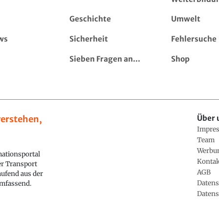
Geschichte
Umwelt
ws
Sicherheit
Fehlersuche
Sieben Fragen an...
Shop
erstehen,
Über 
Impre
Team
Werbu
ationsportal
Konta
ler Transport
AGB
aufend aus der
Datens
 umfassend.
Datens