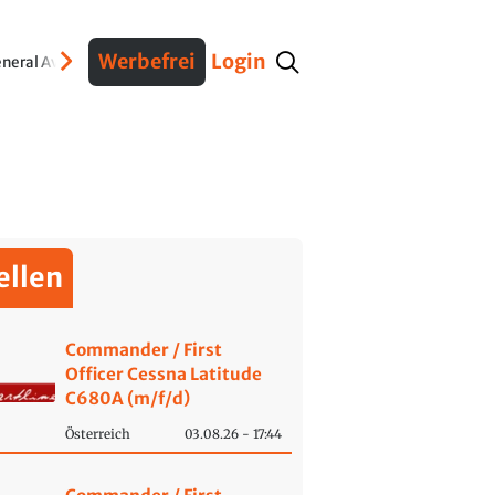
Werbefrei
Login
neral Aviation
Verteidigung
Interviews
Fracht
Geschichte
Sicherheit
Ko
ellen
Commander / First
Officer Cessna Latitude
C680A (m/f/d)
Österreich
03.08.26 - 17:44