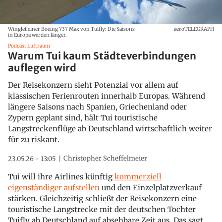
Winglet einer Boeing 737 Max von Tuifly: Die Saisons
aeroTELEGRAPH
in Europa werden länger.
Podcast Luftraum
Warum Tui kaum Städteverbindungen
auflegen wird
Der Reisekonzern sieht Potenzial vor allem auf
klassischen Ferienrouten innerhalb Europas. Während
längere Saisons nach Spanien, Griechenland oder
Zypern geplant sind, hält Tui touristische
Langstreckenflüge ab Deutschland wirtschaftlich weiter
für zu riskant.
Christopher Scheffelmeier
23.05.26 - 13:05
Tui will ihre Airlines künftig
kommerziell
eigenständiger aufstellen
und den Einzelplatzverkauf
stärken. Gleichzeitig schließt der Reisekonzern eine
touristische Langstrecke mit der deutschen Tochter
Tuifly ab Deutschland auf absehbare Zeit aus. Das sagt