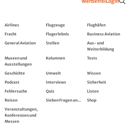
Werbefrei
Login
Airlines
Flugzeuge
Flughäfen
Fracht
Flugerlebnis
Business Aviation
General Aviation
Stellen
Aus- und
Weiterbildung
Museen und
Kolumnen
Tests
Ausstellungen
Geschichte
Umwelt
Wissen
Podcast
Interviews
Sicherheit
Fehlersuche
Quiz
Listen
Reisen
Sieben Fragen an...
Shop
Veranstaltungen,
Konferenzen und
Messen