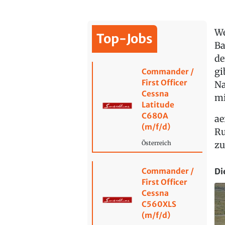
We
Top-Jobs
Ba
de
gi
Commander /
First Officer
Na
Cessna
mi
Latitude
C680A
ae
(m/f/d)
Ru
zu
Österreich
Di
Commander /
First Officer
Cessna
C560XLS
(m/f/d)