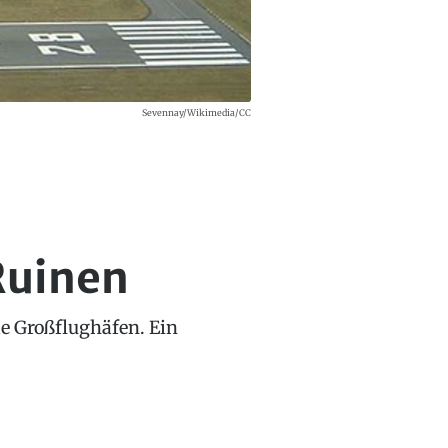
Sevennay/Wikimedia/CC
Ruinen
le Großflughäfen. Ein