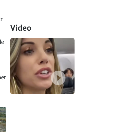
r
Video
de
ner