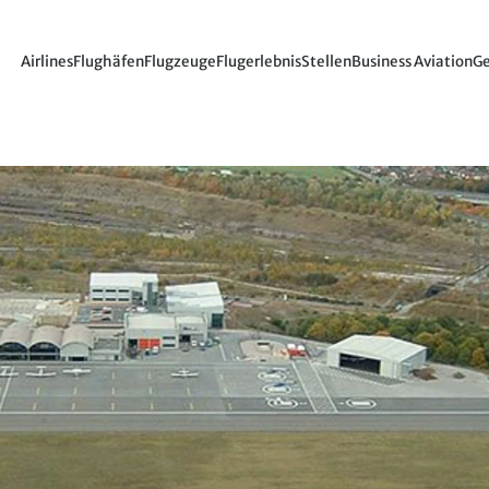
Airlines
Flughäfen
Flugzeuge
Flugerlebnis
Stellen
Business Aviation
Ge