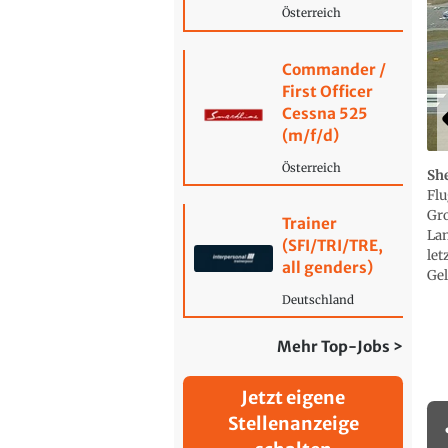
Österreich
Commander /
First Officer
Cessna 525
(m/f/d)
Österreich
She
Flu
Gro
Trainer
Lan
(SFI/TRI/TRE,
let
all genders)
Gel
Deutschland
Mehr Top-Jobs >
Jetzt eigene
Stellenanzeige