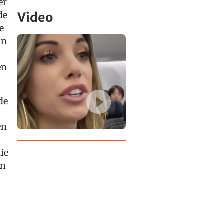
er
de
Video
e
nn
en
de
en
ie
en