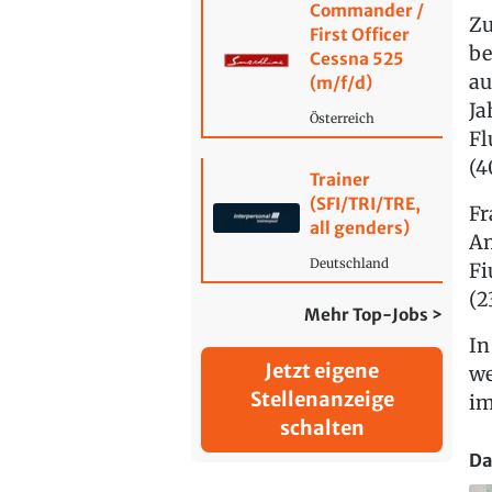
Commander /
Zu
First Officer
be
Cessna 525
au
(m/f/d)
Ja
Österreich
Fl
(4
Trainer
(SFI/TRI/TRE,
Fr
all genders)
Am
Deutschland
Fi
(2
Mehr Top-Jobs >
In
Jetzt eigene
we
Stellenanzeige
im
schalten
Da