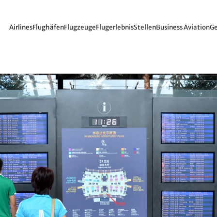
Airlines
Flughäfen
Flugzeuge
Flugerlebnis
Stellen
Business Aviation
Ge