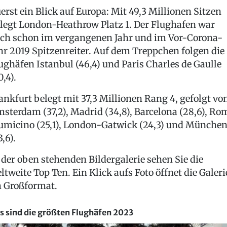
erst ein Blick auf Europa: Mit 49,3 Millionen Sitzen
legt London-Heathrow Platz 1. Der Flughafen war
ch schon im vergangenen Jahr und im Vor-Corona-
hr 2019 Spitzenreiter. Auf dem Treppchen folgen die
ughäfen Istanbul (46,4) und Paris Charles de Gaulle
0,4).
ankfurt belegt mit 37,3 Millionen Rang 4, gefolgt vo
sterdam (37,2), Madrid (34,8), Barcelona (28,6), Ro
umicino (25,1), London-Gatwick (24,3) und Münche
3,6).
 der oben stehenden Bildergalerie sehen Sie die
ltweite Top Ten. Ein Klick aufs Foto öffnet die Galeri
 Großformat.
s sind die größten Flughäfen 2023