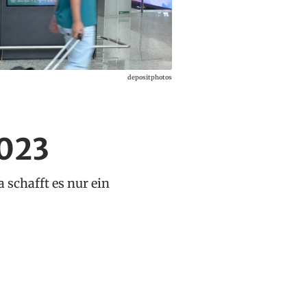
depositphotos
2023
 schafft es nur ein