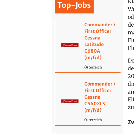
Kl
Top-Jobs
We
od
de
Commander /
First Officer
ma
Cessna
Fl
Latitude
Fl
C680A
(m/f/d)
De
de
Österreich
20
di
Commander /
First Officer
an
Cessna
Fl
C560XLS
zu
(m/f/d)
Österreich
Zw