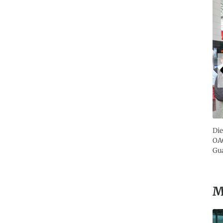
Die
OAG
Gua
M