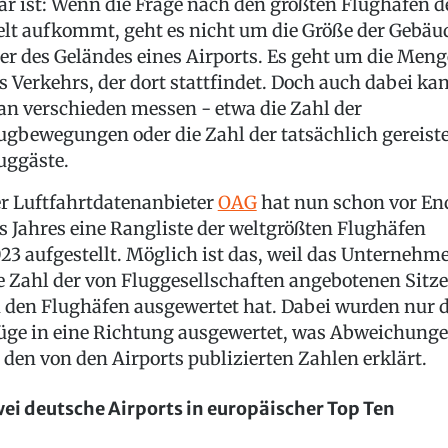
ar ist: Wenn die Frage nach den größten Flughäfen d
lt aufkommt, geht es nicht um die Größe der Gebäu
er des Geländes eines Airports. Es geht um die Meng
s Verkehrs, der dort stattfindet. Doch auch dabei ka
n verschieden messen - etwa die Zahl der
ugbewegungen oder die Zahl der tatsächlich gereist
uggäste.
r Luftfahrtdatenanbieter
OAG
hat nun schon vor En
s Jahres eine Rangliste der weltgrößten Flughäfen
23 aufgestellt. Möglich ist das, weil das Unternehm
e Zahl der von Fluggesellschaften angebotenen Sitze
 den Flughäfen ausgewertet hat. Dabei wurden nur d
üge in eine Richtung ausgewertet, was Abweichung
 den von den Airports publizierten Zahlen erklärt.
ei deutsche Airports in europäischer Top Ten