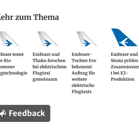
ehr zum Thema
raer testet
Embraer und
Embraer-
Embraer und
r Rio
Thales forschen
Tochter Eve
Strata prüfen
tonome
bei elektrischem
bekommt
Zusammenar
ugtechnologie
Flugtaxi
Auftrag für
t bei E2-
gemeinsam
weitere
Produktion
elektrische
Flugtaxis
Feedback