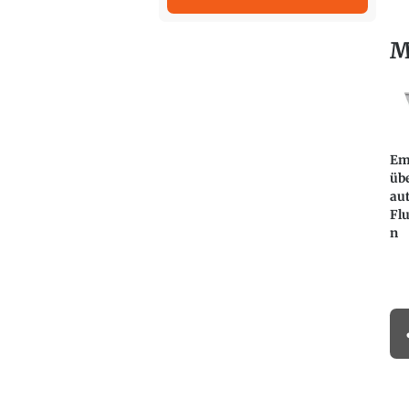
M
Emb
übe
au
Fl
n