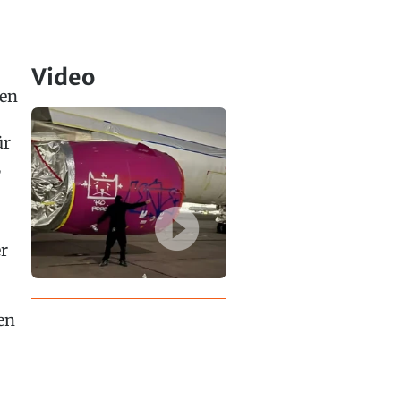
Video
nen
ür
,
er
en