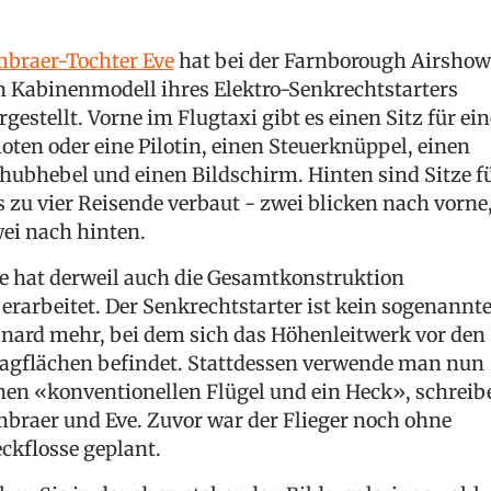
braer-Tochter Eve
hat bei der Farnborough Airshow
n Kabinenmodell ihres Elektro-Senkrechtstarters
rgestellt. Vorne im Flugtaxi gibt es einen Sitz für ei
loten oder eine Pilotin, einen Steuerknüppel, einen
hubhebel und einen Bildschirm. Hinten sind Sitze f
s zu vier Reisende verbaut - zwei blicken nach vorne
ei nach hinten.
e hat derweil auch die Gesamtkonstruktion
erarbeitet. Der Senkrechtstarter ist kein sogenannt
nard mehr, bei dem sich das Höhenleitwerk vor den
agflächen befindet. Stattdessen verwende man nun
nen «konventionellen Flügel und ein Heck», schreib
braer und Eve. Zuvor war der Flieger noch ohne
ckflosse geplant.