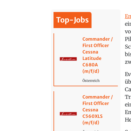
Em
Top-Jobs
ei
vo
Pi
Commander /
First Officer
Sc
Cessna
bi
Latitude
zw
C680A
(m/f/d)
Ev
üb
Österreich
Ca
Tr
Commander /
First Officer
ei
Cessna
Em
C560XLS
He
(m/f/d)