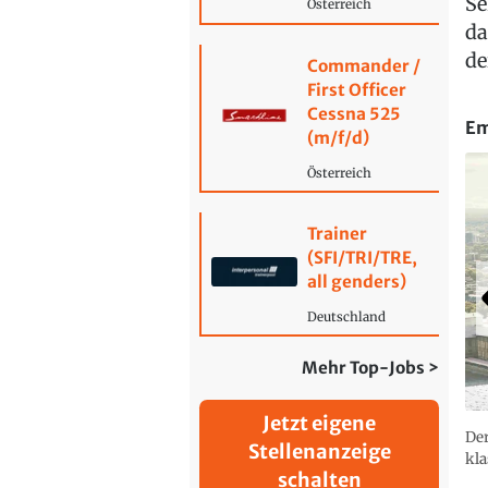
Se
Österreich
da
de
Commander /
First Officer
Cessna 525
Em
(m/f/d)
Österreich
Trainer
(SFI/TRI/TRE,
all genders)
Deutschland
Mehr Top-Jobs >
Jetzt eigene
Der
Stellenanzeige
kla
schalten