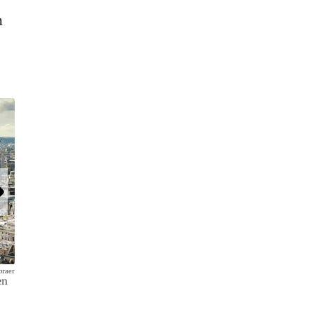
n
l
raer
en
Der vorherige Entwurf hatte noch so ausgesehen.