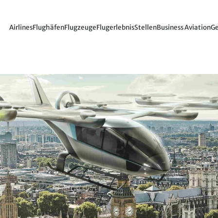
Airlines
Flughäfen
Flugzeuge
Flugerlebnis
Stellen
Business Aviation
Ge