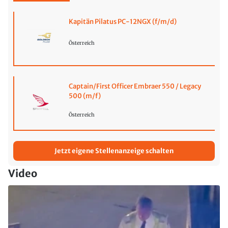
Kapitän Pilatus PC-12NGX (f/m/d)
Österreich
Captain/First Officer Embraer 550 / Legacy
500 (m/f)
Österreich
Jetzt eigene Stellenanzeige schalten
Video