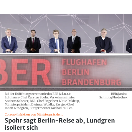
Bei der Eröffnungszeremonie des BER (v.l.n.r.):
BER/Janine
Lufthansa-Chef Carsten Spohr, Verkehrsminister
Schmitz/Photothek
Andreas Scheuer, BER-Chef Engelbert Lütke Daldrup,
Ministerpräsident Dietmar Woidke, Easyjet-Chef
Johan Lundgren, Bürgermeister Michael Müller.
Corona-Infektion von Ministerpräsident
Spohr sagt Berlin-Reise ab, Lundgren
isoliert sich