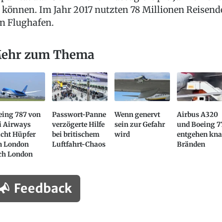
 können. Im Jahr 2017 nutzten 78 Millionen Reisend
n Flughafen.
ehr zum Thema
eing 787 von
Passwort-Panne
Wenn genervt
Airbus A320
i Airways
verzögerte Hilfe
sein zur Gefahr
und Boeing 7
cht Hüpfer
bei britischem
wird
entgehen kn
n London
Luftfahrt-Chaos
Bränden
ch London
Feedback