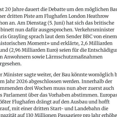
st 20 Jahre dauert die Debatte um den möglichen Ba
ner dritten Piste am Flughafen London Heathrow
hon an. Am Dienstag (5. Juni) hat sich das britische
binett nun dafür ausgesprochen. Verkehrsminister
ris Grayling sprach laut dem Sender BBC von einem
istorischen Moment» und erklärte, 2,6 Milliarden
und (2,96 Milliarden Euro) seien für die Entschädig
n Anwohnern sowie Lärmschutzmaßnahmen
rgesehen.
r Minister sagte weiter, der Bau könnte womöglich b
m Jahr 2026 abgeschlossen werden. Innerhalb der
mmenden drei Wochen muss nun aber zuerst auch
s Parlament über das Vorhaben abstimmen. Europa
ößter Flughafen drängt auf den Ausbau und hofft
rauf, mit einer dritten Start- und Landebahn die
pazität auf 130 Millionen Passagiere pro Jahr erhöh