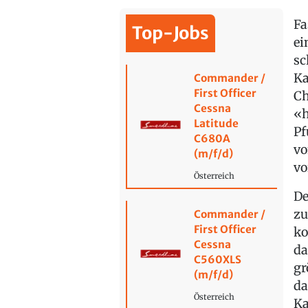
Fa
Top-Jobs
ei
sc
Ka
Commander /
First Officer
Ch
Cessna
«h
Latitude
Pf
C680A
vo
(m/f/d)
vo
Österreich
De
zu
Commander /
First Officer
ko
Cessna
da
C560XLS
gr
(m/f/d)
da
Österreich
Ka