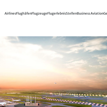
Airlines
Flughäfen
Flugzeuge
Flugerlebnis
Stellen
Business Aviation
Ge