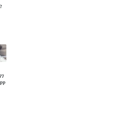
e
77
app