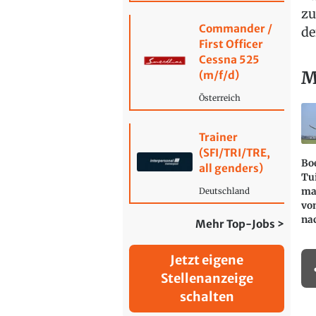
zu
Commander /
de
First Officer
Cessna 525
M
(m/f/d)
Österreich
Trainer
(SFI/TRI/TRE,
Bo
all genders)
Tu
ma
Deutschland
vo
na
Mehr Top-Jobs >
Jetzt eigene
Stellenanzeige
schalten