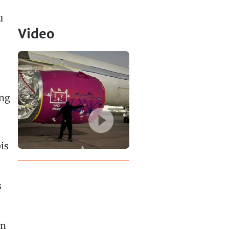
u
Video
ung
is
s
en