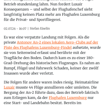
Betrieb stundenlang lahm. Nun fordert Luxair
Konsequenzen – und selbst der Flughafenchef sieht
langfristig keinen Platz mehr am Flughafen Luxemburg
für die Privat- und Sportfliegerei.
Stefan Eiselin
02.07.26 - 16:07
Es war eine verpatzte Landung mit Folgen. Als die
private
Antonov An-2 eines lokalen Aero-Clubs auf der
Piste des Flughafens Luxemburg-Findel
aufsetzte, wurde
sie von Seitenwind erfasst und berührte mit der
Tragfläche den Boden. Dadurch kam es zu einer 180-
Grad-Drehung des historischen Flugzeuges. Es nahm an
Rumpf, Flügel und Fahrwerk Schaden, keiner der zwölf
Insassen wurde aber verletzt.
Die Folgen für andere waren indes riesig. Heimatairline
Luxair
musste 44 Flüge annullieren oder umleiten. Die
Bergung der An-2 führte dazu, dass der Betrieb faktisch
zum Erliegen kam, da der
Flughafen Luxemburg
nur
eine Start- und Landebahn besitzt. Bereits im