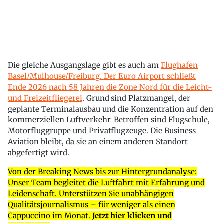
Die gleiche Ausgangslage gibt es auch am
Flughafen
Basel/Mulhouse/Freiburg. Der Euro Airport schließt
Ende 2026 nach 58 Jahren die Zone Nord für die Leicht-
und Freizeitfliegerei
. Grund sind Platzmangel, der
geplante Terminalausbau und die Konzentration auf den
kommerziellen Luftverkehr. Betroffen sind Flugschule,
Motorfluggruppe und Privatflugzeuge. Die Business
Aviation bleibt, da sie an einem anderen Standort
abgefertigt wird.
Von der Breaking News bis zur Hintergrundanalyse:
Unser Team begleitet die Luftfahrt mit Erfahrung und
Leidenschaft. Unterstützen Sie unabhängigen
Qualitätsjournalismus – für weniger als einen
Cappuccino im Monat.
Jetzt hier klicken und