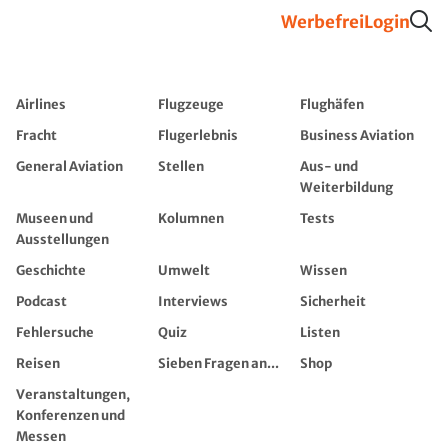
Werbefrei
Login
Airlines
Flugzeuge
Flughäfen
Fracht
Flugerlebnis
Business Aviation
General Aviation
Stellen
Aus- und
Weiterbildung
Museen und
Kolumnen
Tests
Ausstellungen
Geschichte
Umwelt
Wissen
Podcast
Interviews
Sicherheit
Fehlersuche
Quiz
Listen
Reisen
Sieben Fragen an...
Shop
Veranstaltungen,
Konferenzen und
Messen