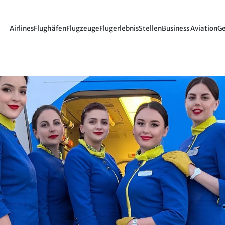
Airlines
Flughäfen
Flugzeuge
Flugerlebnis
Stellen
Business Aviation
Ge