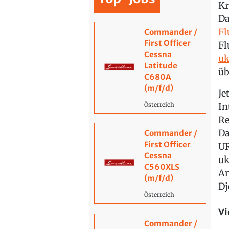
Kr
D
Fl
Commander /
First Officer
Fl
Cessna
uk
Latitude
üb
C680A
(m/f/d)
Je
In
Österreich
Re
Da
Commander /
First Officer
UR
Cessna
uk
C560XLS
An
(m/f/d)
Dj
Österreich
Vi
Commander /