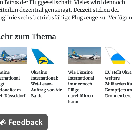
n Büros der Fluggesellschaft. Vieles wird dennoch
iterhin dezentral gemanagt. Derzeit stehen der
uglinie sechs betriebsfähige Flugzeuge zur Verfügun
ehr zum Thema
raine
Ukraine
Wie Ukraine
EU stellt Ukr
ernational
International:
International
weitere
egt
Wet-Lease-
immer noch
Milliarden fü
tionalteam
Auftrag von Air
Flüge
Kampfjets u
ch Düsseldorf
Baltic
durchführen
Drohnen bere
kann
Feedback