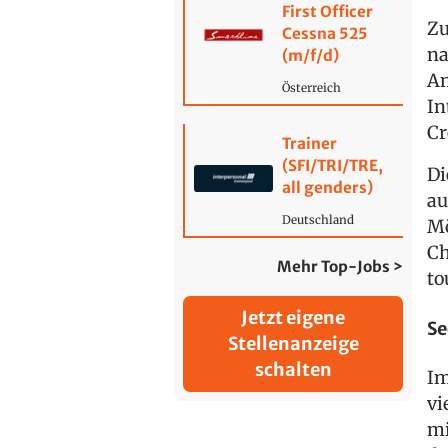
First Officer
Zu
Cessna 525
na
(m/f/d)
An
Österreich
In
Cr
Trainer
(SFI/TRI/TRE,
Di
all genders)
au
Deutschland
Mö
Ch
Mehr Top-Jobs >
to
Jetzt eigene
Se
Stellenanzeige
schalten
Im
vi
mi