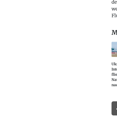
de
we
Fl
M
Uk
Int
fli
Na
na