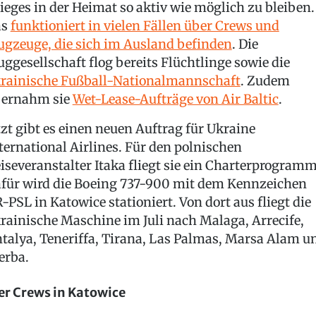
ieges in der Heimat so aktiv wie möglich zu bleiben.
as
funktioniert in vielen Fällen über Crews und
ugzeuge, die sich im Ausland befinden
. Die
uggesellschaft flog bereits Flüchtlinge sowie die
rainische Fußball-Nationalmannschaft
. Zudem
ernahm sie
Wet-Lease-Aufträge von Air Baltic
.
tzt gibt es einen neuen Auftrag für Ukraine
ternational Airlines. Für den polnischen
iseveranstalter Itaka fliegt sie ein Charterprogramm
für wird die Boeing 737-900 mit dem Kennzeichen
-PSL in Katowice stationiert. Von dort aus fliegt die
rainische Maschine im Juli nach Malaga, Arrecife,
talya, Teneriffa, Tirana, Las Palmas, Marsa Alam u
erba.
er Crews in Katowice