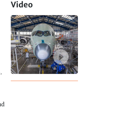
Video
.
nd