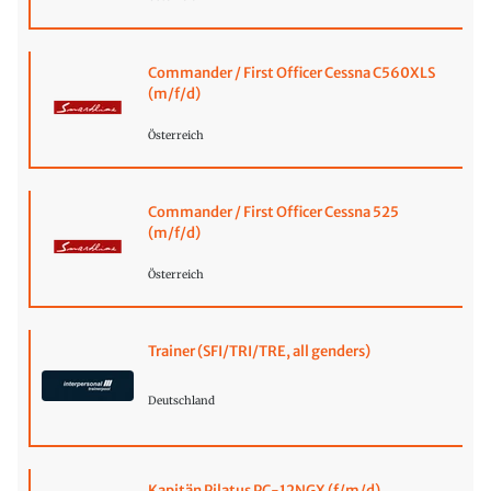
Commander / First Officer Cessna C560XLS
(m/f/d)
Österreich
Commander / First Officer Cessna 525
(m/f/d)
Österreich
Trainer (SFI/TRI/TRE, all genders)
Deutschland
Kapitän Pilatus PC-12NGX (f/m/d)