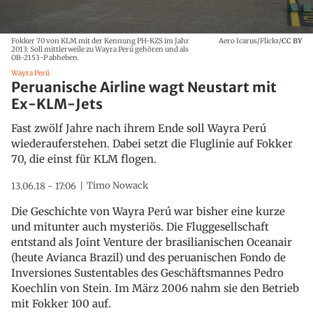
Fokker 70 von KLM mit der Kennung PH-KZS im Jahr
Aero Icarus/Flickr/
CC BY
2013: Soll mittlerweile zu Wayra Perú gehören und als
OB-2153-P abheben.
Wayra Perú
Peruanische Airline wagt Neustart mit
Ex-KLM-Jets
Fast zwölf Jahre nach ihrem Ende soll Wayra Perú
wiederauferstehen. Dabei setzt die Fluglinie auf Fokker
70, die einst für KLM flogen.
Timo Nowack
13.06.18 - 17:06
Die Geschichte von Wayra Perú war bisher eine kurze
und mitunter auch mysteriös. Die Fluggesellschaft
entstand als Joint Venture der brasilianischen Oceanair
(heute Avianca Brazil) und des peruanischen Fondo de
Inversiones Sustentables des Geschäftsmannes Pedro
Koechlin von Stein. Im März 2006 nahm sie den Betrieb
mit Fokker 100 auf.