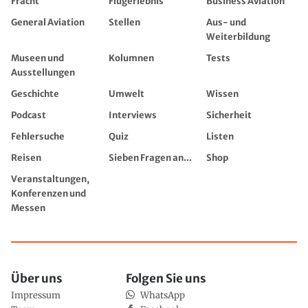
Fracht
Flugerlebnis
Business Aviation
General Aviation
Stellen
Aus- und
Weiterbildung
Museen und
Kolumnen
Tests
Ausstellungen
Geschichte
Umwelt
Wissen
Podcast
Interviews
Sicherheit
Fehlersuche
Quiz
Listen
Reisen
Sieben Fragen an...
Shop
Veranstaltungen,
Konferenzen und
Messen
Über uns
Folgen Sie uns
Impressum
WhatsApp