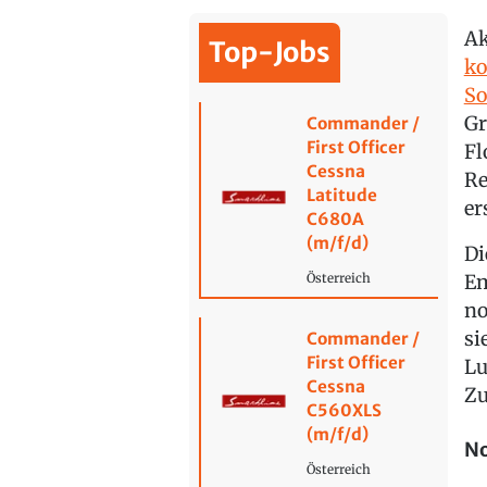
Ak
Top-Jobs
ko
So
Gr
Commander /
First Officer
Fl
Cessna
Re
Latitude
er
C680A
(m/f/d)
Di
Em
Österreich
no
si
Commander /
First Officer
Lu
Cessna
Zu
C560XLS
(m/f/d)
No
Österreich