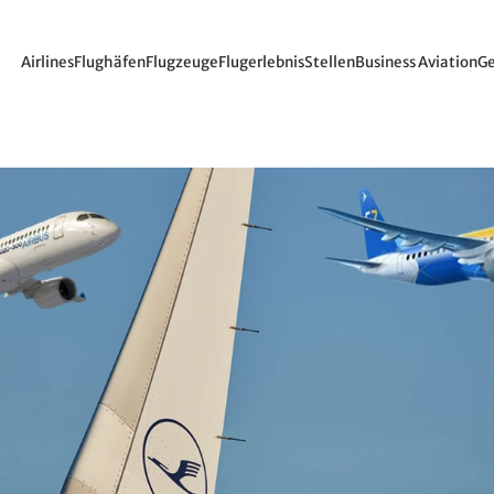
Airlines
Flughäfen
Flugzeuge
Flugerlebnis
Stellen
Business Aviation
Ge