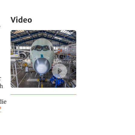
Video
e
r
ch
die
?