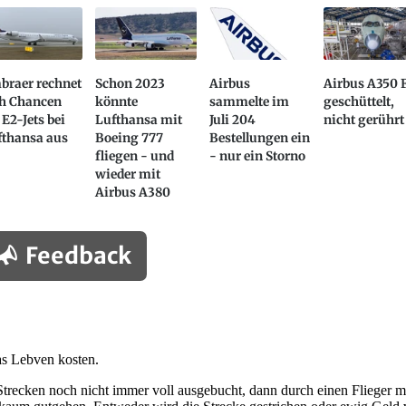
braer rechnet
Schon 2023
Airbus
Airbus A350 
ch Chancen
könnte
sammelte im
geschüttelt,
 E2-Jets bei
Lufthansa mit
Juli 204
nicht gerührt
fthansa aus
Boeing 777
Bestellungen ein
fliegen - und
- nur ein Storno
wieder mit
Airbus A380
Feedback