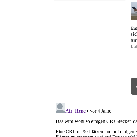
Em
si
für
Lu