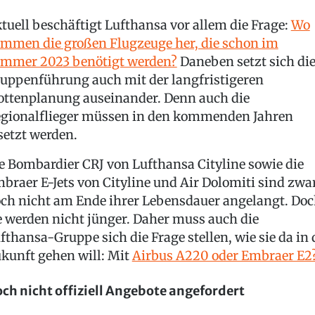
tuell beschäftigt Lufthansa vor allem die Frage:
Wo
mmen die großen Flugzeuge her, die schon im
mmer 2023 benötigt werden?
Daneben setzt sich di
uppenführung auch mit der langfristigeren
ottenplanung auseinander. Denn auch die
gionalflieger müssen in den kommenden Jahren
setzt werden.
e Bombardier CRJ von Lufthansa Cityline sowie die
braer E-Jets von Cityline und Air Dolomiti sind zwa
ch nicht am Ende ihrer Lebensdauer angelangt. Do
e werden nicht jünger. Daher muss auch die
fthansa-Gruppe sich die Frage stellen, wie sie da in 
kunft gehen will: Mit
Airbus A220 oder Embraer E2
ch nicht offiziell Angebote angefordert