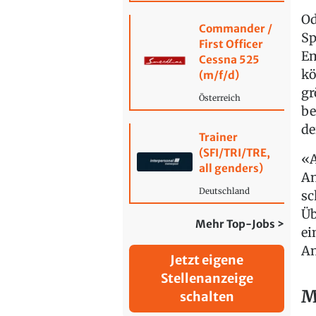
Od
Commander /
Sp
First Officer
Em
Cessna 525
kö
(m/f/d)
gr
Österreich
be
de
Trainer
(SFI/TRI/TRE,
«A
all genders)
An
Deutschland
sc
Üb
Mehr Top-Jobs >
ei
An
Jetzt eigene
Stellenanzeige
M
schalten